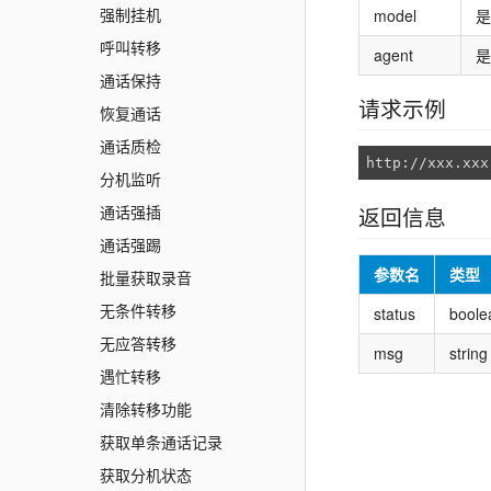
强制挂机
model
是
呼叫转移
agent
是
通话保持
请求示例
恢复通话
通话质检
http://xxx.xxx
分机监听
通话强插
返回信息
通话强踢
参数名
类型
批量获取录音
无条件转移
status
boole
无应答转移
msg
string
遇忙转移
清除转移功能
获取单条通话记录
获取分机状态