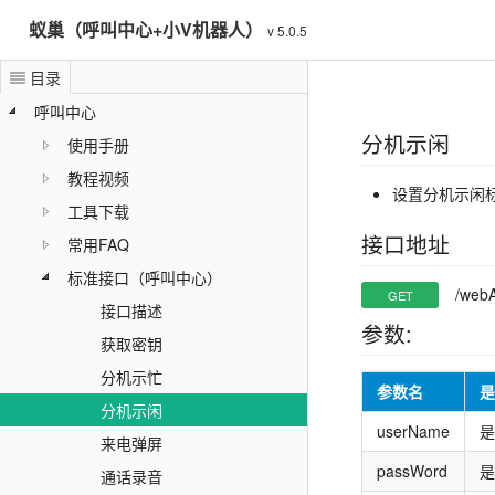
蚁巢（呼叫中心+小V机器人）
v 5.0.5
目录
呼叫中心
分机示闲
使用手册
教程视频
设置分机示闲
工具下载
接口地址
常用FAQ
标准接口（呼叫中心）
/webA
GET
接口描述
参数:
获取密钥
分机示忙
参数名
是
分机示闲
userName
是
来电弹屏
passWord
是
通话录音