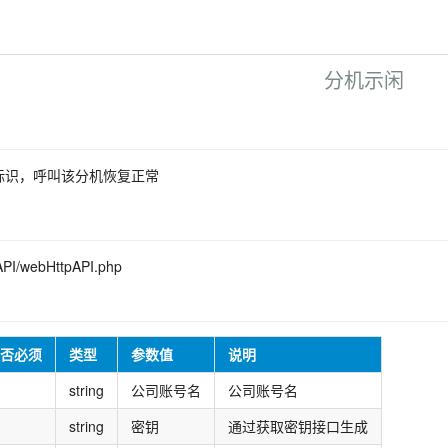
分机示闲
标识，呼叫该分机恢复正常
PI/webHttpAPI.php
否必须
类型
参数值
说明
string
公司账号名
公司账号名
string
密钥
通过获取密钥接口生成