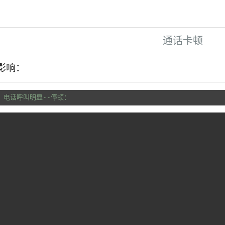
通话卡顿
影响：
M、电话呼叫明显--停顿：