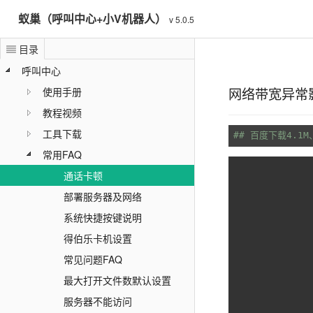
蚁巢（呼叫中心+小V机器人）
v 5.0.5
目录
呼叫中心
网络带宽异常
使用手册
教程视频
工具下载
## 百度下载4.1
常用FAQ
通话卡顿
部署服务器及网络
系统快捷按键说明
得伯乐卡机设置
常见问题FAQ
最大打开文件数默认设置
服务器不能访问