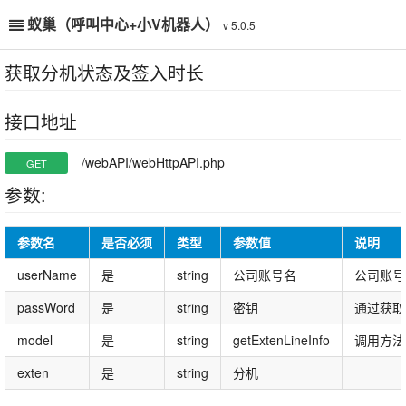
蚁巢（呼叫中心+小V机器人）
v 5.0.5
获取分机状态及签入时长
接口地址
/webAPI/webHttpAPI.php
GET
参数:
参数名
是否必须
类型
参数值
说明
userName
是
string
公司账号名
公司账号
passWord
是
string
密钥
通过获取
model
是
string
getExtenLineInfo
调用方法
exten
是
string
分机