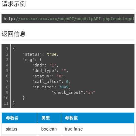
请求示例
http:
//xxx.xxx.xxx.xxx/webAPI/webHttpAPI.php?model=get
返回信息
1

{

2

"status"
: 
true
,

3

"msg"
: {

4

"dnd"
: 
"1"
,

5

"dnd_type"
: 
""
,

6

"status"
: 
"0"
,

7

"call_after"
: 
0
,

8

"in_time"
: 
7809
,

9

"check_inout"
:
"in"
10

    }

参数名
类型
参数值
status
boolean
true false