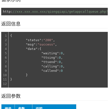
http:
//xxx.xxx.xxx.xxx/qiongqiapi/getappcallqueue.php?
返回信息
1

{

2

"status"
:
"200"
,

3

"msg"
:
"success"
,

4

"data"
:{

5

"waiting"
:
0
,

6

"ttsing"
:
0
,

7

"ttsend"
:
0
,

8

"calling"
:
0
,

9

"callend"
:
0
10

	}

11

}

返回参数
编号
参数
说明