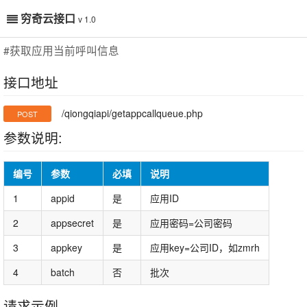
穷奇云接口
v 1.0
#获取应用当前呼叫信息
接口地址
/qiongqiapi/getappcallqueue.php
POST
参数说明:
编号
参数
必填
说明
1
appid
是
应用ID
2
appsecret
是
应用密码=公司密码
3
appkey
是
应用key=公司ID，如zmrh
4
batch
否
批次
请求示例