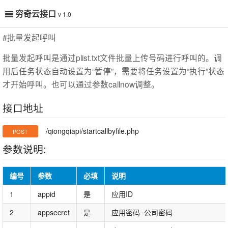
穷奇云接口
v 1.0
#批量发起呼叫
批量发起呼叫是通过plist.txt文件批量上传号码进行呼叫的。调
用后任务状态自动设置为“暂停”，需要将任务设置为“执行”状态
才开始呼叫。也可以通过参数callnow调整。
接口地址
/qiongqiapi/startcallbyfile.php
POST
参数说明:
编号
参数
必填
说明
1
appid
是
应用ID
2
appsecret
是
应用密码=公司密码