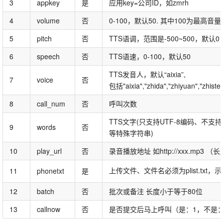
3
appkey
是
应用key=公司ID，如zmrh
4
volume
否
0-100，默认50. 其中100为最⾼⾳量对应0
5
pitch
否
TTS语调，范围是-500~500，默认0
6
speech
否
TTS语速，0-100，默认50
TTS发音人，默认“aixia”,
7
voice
否
包括"aixia","zhida","zhiyuan","zhistell
8
call_num
否
呼叫次数
TTS文字(只支持UTF-8编码、不支持“)”
9
words
否
等特殊字符串)
10
play_url
否
录音播放地址 如http://xxx.mp3 
上传文件、文件名必须为plist.txt
11
phonetxt
是
12
batch
否
批次或备注 长度小于等于80位
13
callnow
否
是否提交后马上呼叫（是：1，不是：